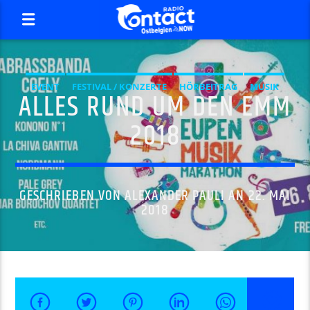
EVENT
FESTIVAL / KONZERTE
HÖRBEITRAG
MUSIK
ALLES RUND UM DEN EMM
NOW
2018
GESCHRIEBEN VON
ALEXANDER PAULI
AN 22. MAI
2018