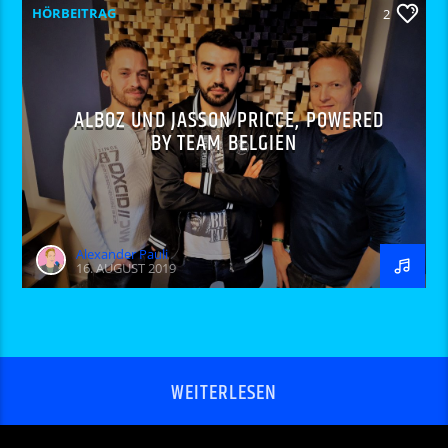
HÖRBEITRAG
2
ALBOZ UND JASSON PRICCE, POWERED
BY TEAM BELGIEN
Alexander Pauli
16. AUGUST 2019
WEITERLESEN