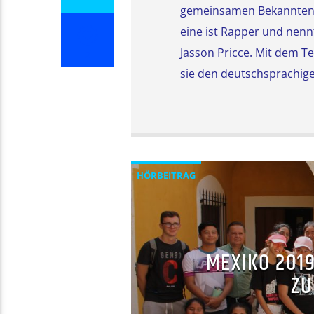
gemeinsamen Bekannten
eine ist Rapper und nenn
Jasson Pricce. Mit dem T
2
sie den deutschsprachig
HÖRBEITRAG
MEXIKO 201
ZU