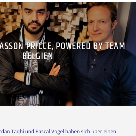
JASSON PRICCE, POWERED BY TEAM
BELGIEN
rdan Taqhi und Pascal Vogel haben sich über einen