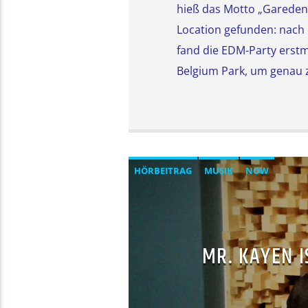
hieß das Motto „Gareden 
Location gefunden: nach
fand die EDM-Party erstm
Belgium Park, um genau z
HÖRBEITRAG
MUSIK
NOW
MR. KAYEN I