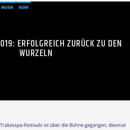
MUSIK
NOW
019: ERFOLGREICH ZURÜCK ZU DEN
WURZELN
Trakasspa-Festivals ist über die Bühne gegangen, diesmal