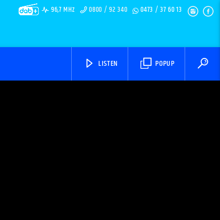
96,7 MHz
0800 / 92 340
0473 / 37 60 13
LISTEN
POPUP