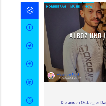
HÖRBEITRAG
MUSIK
NOW
ALBOZ UND 
Alexander Pauli
16. AUGUST 2019
Die beiden Ostbelgier Da