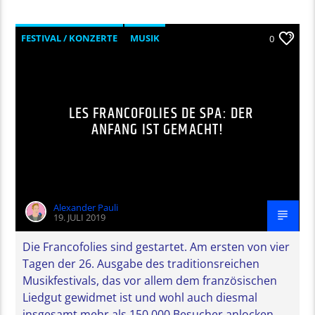
FESTIVAL / KONZERTE
MUSIK
0
LES FRANCOFOLIES DE SPA: DER
ANFANG IST GEMACHT!
Alexander Pauli
19. JULI 2019
Die Francofolies sind gestartet. Am ersten von vier
Tagen der 26. Ausgabe des traditionsreichen
Musikfestivals, das vor allem dem französischen
Liedgut gewidmet ist und wohl auch diesmal
insgesamt mehr als 150.000 Besucher anlocken