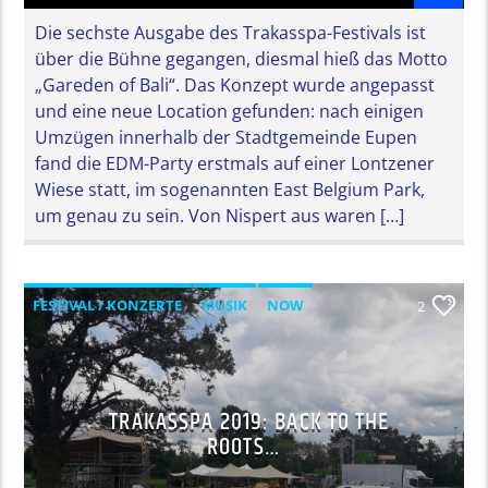
Die sechste Ausgabe des Trakasspa-Festivals ist
über die Bühne gegangen, diesmal hieß das Motto
„Gareden of Bali“. Das Konzept wurde angepasst
und eine neue Location gefunden: nach einigen
Umzügen innerhalb der Stadtgemeinde Eupen
fand die EDM-Party erstmals auf einer Lontzener
Wiese statt, im sogenannten East Belgium Park,
um genau zu sein. Von Nispert aus waren […]
FESTIVAL / KONZERTE
MUSIK
NOW
2
TRAKASSPA 2019: BACK TO THE
ROOTS…