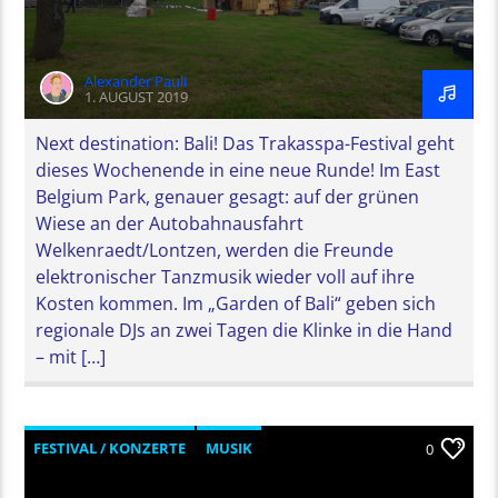
Alexander Pauli
1. AUGUST 2019
Next destination: Bali! Das Trakasspa-Festival geht
dieses Wochenende in eine neue Runde! Im East
Belgium Park, genauer gesagt: auf der grünen
Wiese an der Autobahnausfahrt
Welkenraedt/Lontzen, werden die Freunde
elektronischer Tanzmusik wieder voll auf ihre
Kosten kommen. Im „Garden of Bali“ geben sich
regionale DJs an zwei Tagen die Klinke in die Hand
– mit […]
FESTIVAL / KONZERTE
MUSIK
0