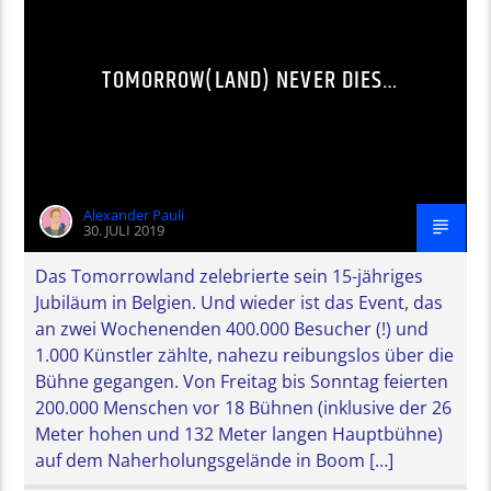
TOMORROW(LAND) NEVER DIES…
Alexander Pauli
30. JULI 2019
Das Tomorrowland zelebrierte sein 15-jähriges
Jubiläum in Belgien. Und wieder ist das Event, das
an zwei Wochenenden 400.000 Besucher (!) und
1.000 Künstler zählte, nahezu reibungslos über die
Bühne gegangen. Von Freitag bis Sonntag feierten
200.000 Menschen vor 18 Bühnen (inklusive der 26
Meter hohen und 132 Meter langen Hauptbühne)
auf dem Naherholungsgelände in Boom […]