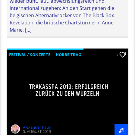
wieder bunt, laut, abwechslungsreich und
international zugehen: An den Start gehen die
belgischen Alternativrocker von The Black Box
Revelation, die britische Chartstürmerin Anne-
Marie, […]
FESTIVAL / KONZERTE
HÖRBEITRAG
3
MUSIK
NOW
TRAKASSPA 2019: ERFOLGREICH
ZURÜCK ZU DEN WURZELN
Alexander Pauli
5. AUGUST 2019