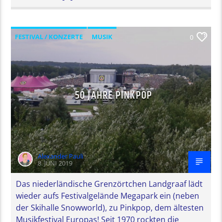
FESTIVAL / KONZERTE
MUSIK
0
50 JAHRE PINKPOP
Alexander Pauli
8. JUNI 2019
Das niederländische Grenzörtchen Landgraaf lädt
wieder aufs Festivalgelände Megapark ein (neben
der Skihalle Snowworld), zu Pinkpop, dem ältesten
Musikfestival Europas! Seit 1970 rockten die