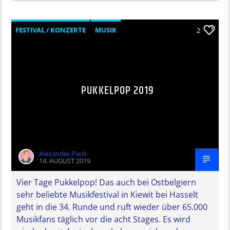
FESTIVAL / KONZERTE
MUSIK
2
PUKKELPOP 2019
Alexander Pauli
14. AUGUST 2019
Vier Tage Pukkelpop! Das auch bei Ostbelgiern
sehr beliebte Musikfestival in Kiewit bei Hasselt
geht in die 34. Runde und ruft wieder über 65.000
Musikfans täglich vor die acht Stages. Es wird