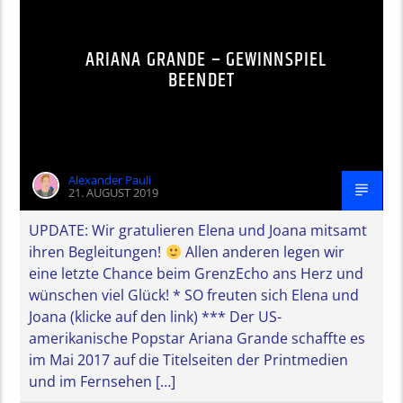
ARIANA GRANDE – GEWINNSPIEL
BEENDET
Alexander Pauli
21. AUGUST 2019
UPDATE: Wir gratulieren Elena und Joana mitsamt
ihren Begleitungen!
Allen anderen legen wir
eine letzte Chance beim GrenzEcho ans Herz und
wünschen viel Glück! * SO freuten sich Elena und
Joana (klicke auf den link) *** Der US-
amerikanische Popstar Ariana Grande schaffte es
im Mai 2017 auf die Titelseiten der Printmedien
und im Fernsehen […]