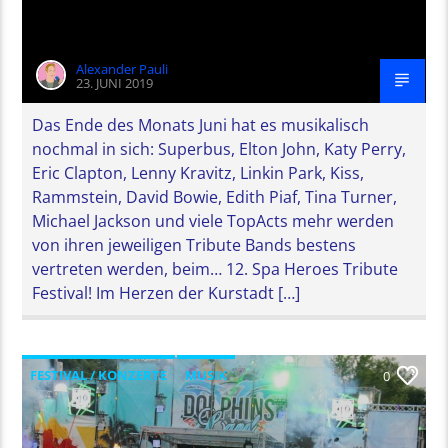
Alexander Pauli
23. JUNI 2019
Das Ende des Monats Juni hat es musikalisch
nochmal in sich: Superbus, Elton John, Katy Perry,
Eric Clapton, Lenny Kravitz, Linkin Park, Kiss,
Rammstein, David Bowie, Edith Piaf, Tina Turner,
Michael Jackson und viele TopActs mehr werden
von ihren jeweiligen Tribute Bands bestens
vertreten werden, beim… 12. Spa Heroes Tribute
Festival! Im Herzen der Kurstadt […]
FESTIVAL / KONZERTE
MUSIK
0