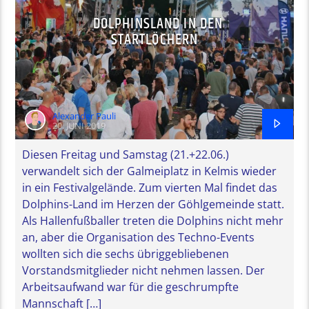
DOLPHINSLAND IN DEN
STARTLÖCHERN
Alexander Pauli
20. JUNI 2019
Diesen Freitag und Samstag (21.+22.06.)
verwandelt sich der Galmeiplatz in Kelmis wieder
in ein Festivalgelände. Zum vierten Mal findet das
Dolphins-Land im Herzen der Göhlgemeinde statt.
Als Hallenfußballer treten die Dolphins nicht mehr
an, aber die Organisation des Techno-Events
wollten sich die sechs übriggebliebenen
Vorstandsmitglieder nicht nehmen lassen. Der
Arbeitsaufwand war für die geschrumpfte
Mannschaft […]