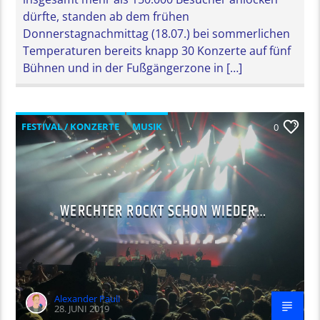
dürfte, standen ab dem frühen
Donnerstagnachmittag (18.07.) bei sommerlichen
Temperaturen bereits knapp 30 Konzerte auf fünf
Bühnen und in der Fußgängerzone in […]
FESTIVAL / KONZERTE
MUSIK
0
WERCHTER ROCKT SCHON WIEDER…
Alexander Pauli
28. JUNI 2019