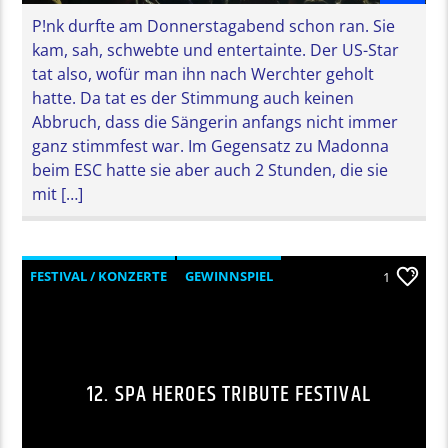
P!nk durfte am Donnerstagabend schon ran. Sie
kam, sah, schwebte und entertainte. Der US-Star
tat also, wofür man ihn nach Werchter geholt
hatte. Da tat es der Stimmung auch keinen
Abbruch, dass die Sängerin anfangs nicht immer
ganz stimmfest war. Im Gegensatz zu Madonna
beim ESC hatte sie aber auch 2 Stunden, die sie
mit […]
FESTIVAL / KONZERTE
GEWINNSPIEL
1
MUSIK
12. SPA HEROES TRIBUTE FESTIVAL