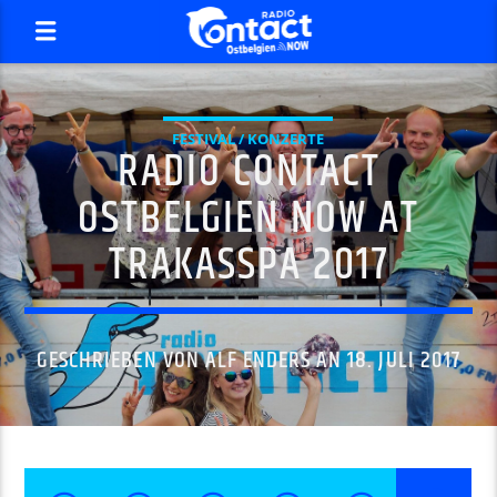
FESTIVAL / KONZERTE
RADIO CONTACT
OSTBELGIEN NOW AT
TRAKASSPA 2017
GESCHRIEBEN VON
ALF ENDERS
AN 18. JULI 2017