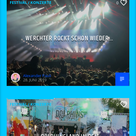
FESTIVAL / KONZERTE
0
WERCHTER ROCKT SCHON WIEDER…
Alexander Pauli
28. JUNI 2019
FESTIVAL / KONZERTE
0