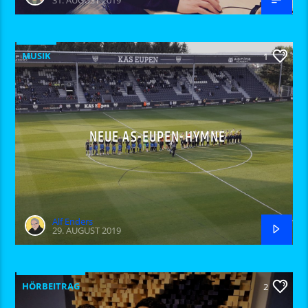
31. AUGUST 2019
MUSIK
1
NEUE AS-EUPEN-HYMNE
Alf Enders
29. AUGUST 2019
HÖRBEITRAG
2