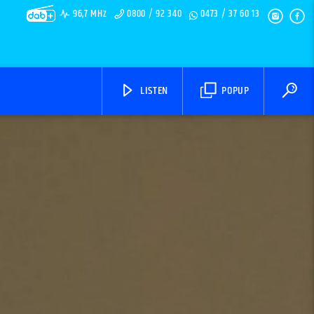
96,7 MHz
0800 / 92 340
0473 / 37 60 13
LISTEN
POPUP