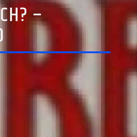
ICH? –
D