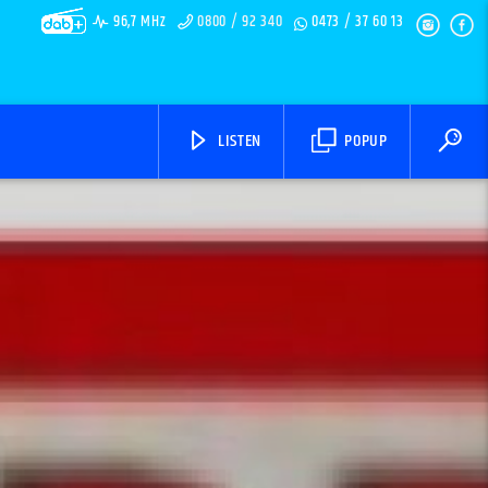
96,7 MHz
0800 / 92 340
0473 / 37 60 13
LISTEN
POPUP