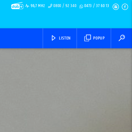
96,7 MHz
0800 / 92 340
0473 / 37 60 13
LISTEN
POPUP