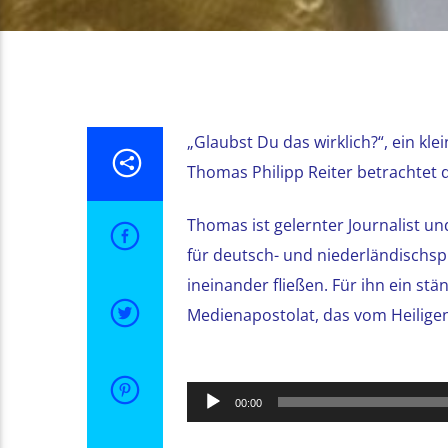
„Glaubst Du das wirklich?“, ein kl
Thomas Philipp Reiter betrachtet 
Thomas ist gelernter Journalist u
für deutsch- und niederländischsp
ineinander fließen. Für ihn ein st
Medienapostolat, das vom Heiligen 
Audio-
00:00
Player