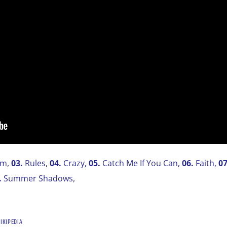
am,
03.
Rules,
04.
Crazy,
05.
Catch Me If You Can,
06.
Faith,
07
.
Summer Shadows,
IKIPEDIA