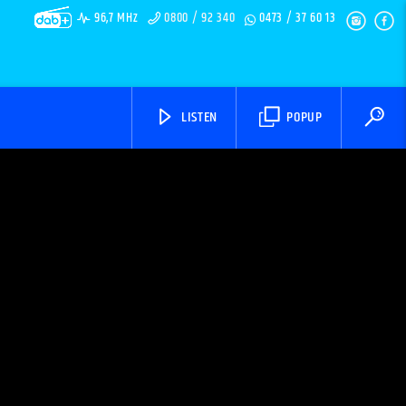
96,7 MHz
0800 / 92 340
0473 / 37 60 13
LISTEN
POPUP