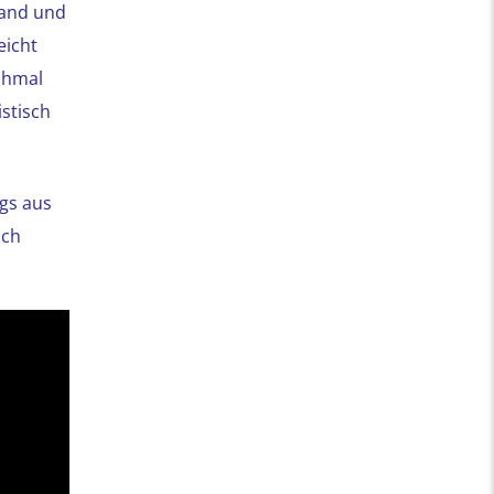
land und
eicht
chmal
stisch
gs aus
uch