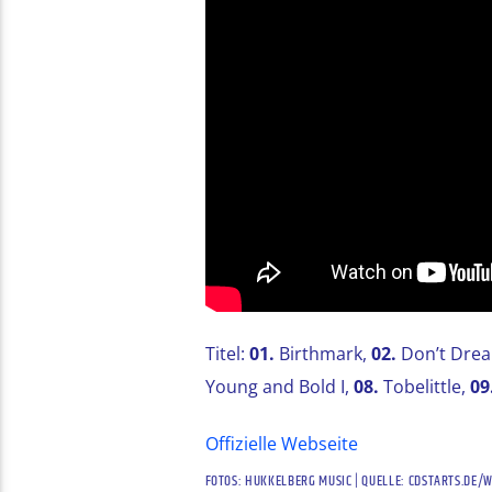
Titel:
01.
Birthmark,
02.
Don’t Dre
Young and Bold I,
08.
Tobelittle,
09
Offizielle Webseite
FOTOS: HUKKELBERG MUSIC | QUELLE: CDSTARTS.DE/W