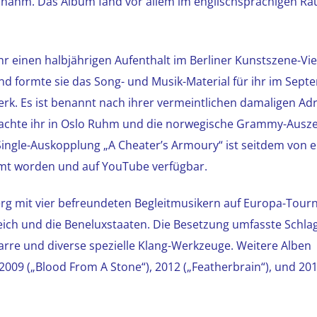
fnahm. Das Album fand vor allem im englischsprachigen Ra
r einen halbjährigen Aufenthalt im Berliner Kunstszene-Vie
d formte sie das Song- und Musik-Material für ihr im Sept
rk. Es ist benannt nach ihrer vermeintlichen damaligen Adr
 brachte ihr in Oslo Ruhm und die norwegische Grammy-Ausz
Single-Auskopplung „A Cheater’s Armoury“ ist seitdem von 
filmt worden und auf YouTube verfügbar.
rg mit vier befreundeten Begleitmusikern auf Europa-Tour
reich und die Beneluxstaaten. Die Besetzung umfasste Schla
arre und diverse spezielle Klang-Werkzeuge. Weitere Alben
2009 („Blood From A Stone“), 2012 („Featherbrain“), und 20