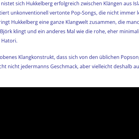
istet sich Hukkelberg erfolgreich zwischen Klängen aus Is
iert unkonventionell vertonte Pop-Songs, die nicht immer l
 bringt Hukkelberg eine ganze Klangwelt zusammen, die man
jörk klingt und ein anderes Mal wie die rohe, eher minimali
 Hatori.
wobenes Klangkonstrukt, dass sich von den üblichen Popson
icht nicht jedermanns Geschmack, aber vielleicht deshalb a