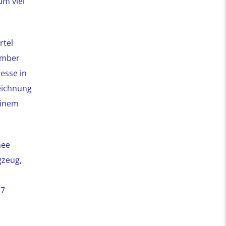
um viel
rtel
ember
esse in
eichnung
einem
nee
gzeug,
17