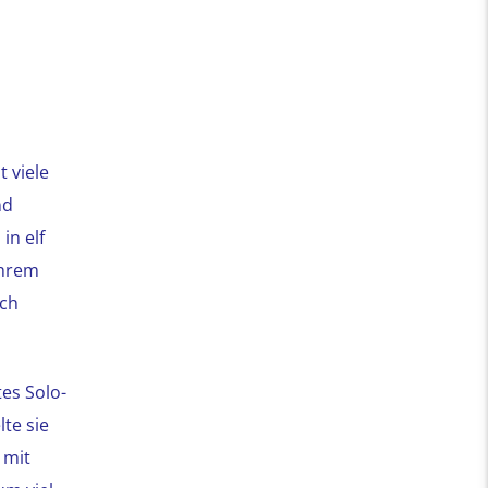
t viele
nd
in elf
ihrem
uch
es Solo-
te sie
 mit