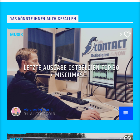
DAS KÖNNTE IHNEN AUCH GEFALLEN
MUSIK
2
LETZTE AUSGABE OSTBELGIEN TOP 30
+ MISCHMASCH
Alexander Pauli
31. AUGUST 2019
MUSIK
1