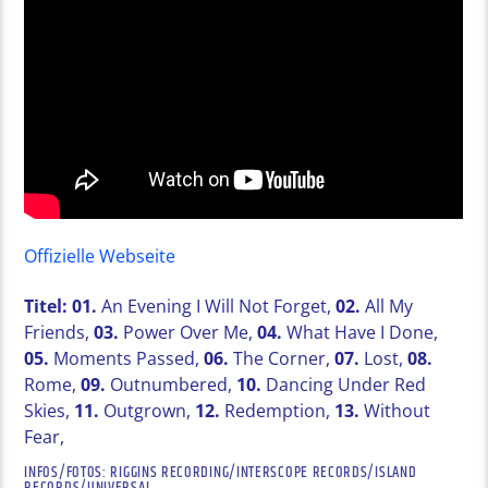
Offizielle Webseite
Titel: 01.
An Evening I Will Not Forget,
02.
All My
Friends,
03.
Power Over Me,
04.
What Have I Done,
05.
Moments Passed,
06.
The Corner,
07.
Lost,
08.
Rome,
09.
Outnumbered,
10.
Dancing Under Red
Skies,
11.
Outgrown,
12.
Redemption,
13.
Without
Fear,
INFOS/FOTOS: RIGGINS RECORDING/INTERSCOPE RECORDS/ISLAND