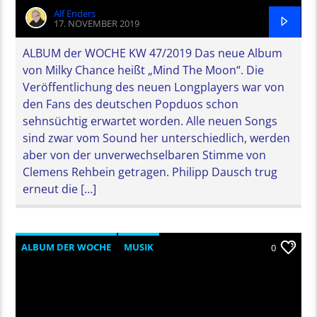
Alf Enders
17. NOVEMBER 2019
ALBUM der WOCHE KW 47/2019 Das neue Album
von Milky Chance heißt „Mind The Moon“. Die
Veröffentlichung des neuen Longplayers war von
den Fans des deutschen Popduos schon
sehnsüchtig erwartet worden. Alle neuen Songs
sind zwar vom Sound her unterschiedlich, werden
aber von der unverwechselbaren Stimme von
Clemens Rehbein getragen. Philipp Dausch trug
erneut die […]
ALBUM DER WOCHE
MUSIK
0