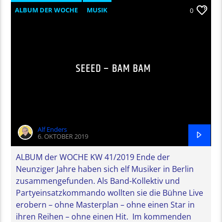
ALBUM DER WOCHE
MUSIK
0
SEEED – BAM BAM
Alf Enders
6. OKTOBER 2019
ALBUM der WOCHE KW 41/2019 Ende der
Neunziger Jahre haben sich elf Musiker in Berlin
zusammengefunden. Als Band-Kollektiv und
Partyeinsatzkommando wollten sie die Bühne Live
erobern – ohne Masterplan – ohne einen Star in
ihren Reihen – ohne einen Hit. Im kommenden