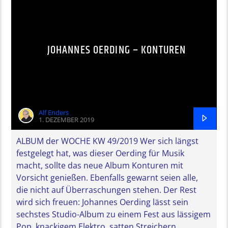
JOHANNES OERDING – KONTUREN
Alf Enders
1. DEZEMBER 2019
ALBUM der WOCHE KW 49/2019 Wer sich längst
festgelegt hat, was dieser Oerding für Musik
macht, sollte das neue Album Konturen mit
Vorsicht genießen. Ebenfalls gewarnt seien alle,
die nicht auf Überraschungen stehen. Der Rest
wird sich freuen: Johannes Oerding lässt sein
sechstes Studio-Album zu einem Fest aus lässigem
Pop, knackigem Elektro, satten Streichern,