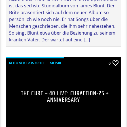
ist das sechste Studioalbum von James Blunt. Der
Brite präsentiert sich auf dem neuen Album so
persönlich wie noch nie. Er hat Songs über die
Menschen geschrieben, die ihm sehr nahestehen.
So singt Blunt etwa über die Beziehung zu seinem
kranken Vater. Der wartet auf eine […]
ALBUM DER WOCHE
MUSIK
0
THE CURE – 40 LIVE: CURAETION-25 +
ANNIVERSARY