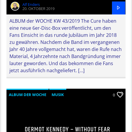
Alf Enders
20. OKTOBER 2019
ALBUM der WOCHE KW 43/2019 The Cure haben
eine neue 6er-Disc-Box veröffentlicht, um den
Fans Einsicht in das runde Jubiläum im Jahr 2018
zu gewähren. Nachdem die Band im vergangenen
Jahr 40 Jahre vollgemacht hat, waren die Rufe nach
Material, 4 Jahrzehnte nach Bandgründung immer
lauter geworden. Und das bekommen die Fans
jetzt ausführlich nachgeliefert. […]
ALBUM DER WOCHE
MUSIK
0
DERMOT KENNEDY – WITHOUT FEAR