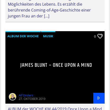
Möglichkeiten des Lebens. Es erzählt die
berührende Coming-of-Age-Geschichte einer
jungen Frau an der […]
ALBUM DER WOCHE
MUSIK
0
JAMES BLUNT – ONCE UPON A MIND
Alf Enders
27. OKTOBER 2019
ALBUM der WOCHE KW 44/2019 Once Upon a Mind