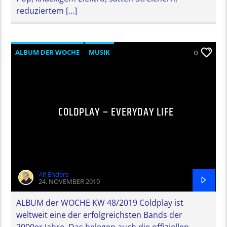
reduziertem […]
ALBUM DER WOCHE
MUSIK
0
COLDPLAY – EVERYDAY LIFE
Alf Enders
24. NOVEMBER 2019
ALBUM der WOCHE KW 48/2019 Coldplay ist
weltweit eine der erfolgreichsten Bands der
2000er Jahre. Das belegen auch die offiziellen