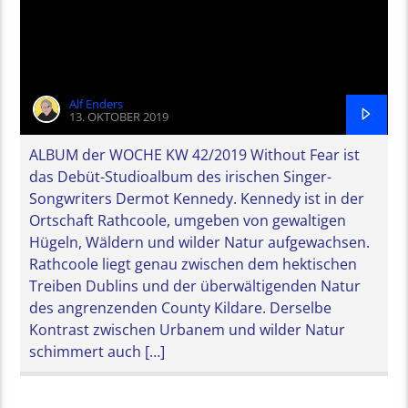
Alf Enders
13. OKTOBER 2019
ALBUM der WOCHE KW 42/2019 Without Fear ist
das Debüt-Studioalbum des irischen Singer-
Songwriters Dermot Kennedy. Kennedy ist in der
Ortschaft Rathcoole, umgeben von gewaltigen
Hügeln, Wäldern und wilder Natur aufgewachsen.
Rathcoole liegt genau zwischen dem hektischen
Treiben Dublins und der überwältigenden Natur
des angrenzenden County Kildare. Derselbe
Kontrast zwischen Urbanem und wilder Natur
schimmert auch […]