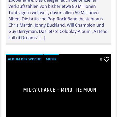
Verkaufszahlen von bisher etwa 80 Millionen
Tonträgern weltweit, davon allein 50 Millionen
Alben. Die britische Pop-Rock-Band, besteht aus
Chris Martin, Jonny Buckland, Will Champion und
Guy Berryman. Das letzte Coldplay-Album „A Head
Full of Dreams“ […]
ALBUM DER WOCHE
MUSIK
0
MILKY CHANCE – MIND THE MOON