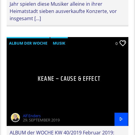
Jahr spielen diese Musiker alleine in ihrer
Heimatstadt sieben ausverkaufte Konzerte, vor
insgesamt […]
ALBUM DER WOCHE
MUSIK
0
KEANE – CAUSE & EFFECT
Alf Enders
29. SEPTEMBER 2019
ALBUM der WOCHE KW 40/2019 Februar 2019: