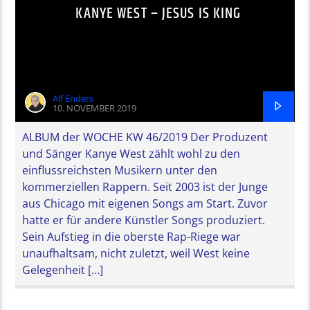
KANYE WEST – JESUS IS KING
Alf Enders
10. NOVEMBER 2019
ALBUM der WOCHE KW 46/2019 Der Produzent
und Sänger Kanye West zählt wohl zu den
einflussreichsten Musikern unter den
kommerziellen Rappern. Seit 2003 ist der Junge
aus Chicago mit eigenen Songs am Start. Zuvor
hatte er für andere Künstler Songs produziert.
Sein Aufstieg in die oberste Rap-Riege war
unaufhaltsam, nicht zuletzt, weil West keine
Gelegenheit […]