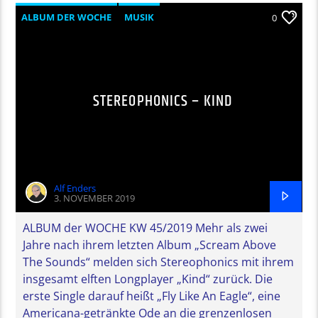
ALBUM DER WOCHE
MUSIK
0
STEREOPHONICS – KIND
Alf Enders
3. NOVEMBER 2019
ALBUM der WOCHE KW 45/2019 Mehr als zwei
Jahre nach ihrem letzten Album „Scream Above
The Sounds“ melden sich Stereophonics mit ihrem
insgesamt elften Longplayer „Kind“ zurück. Die
erste Single darauf heißt „Fly Like An Eagle“, eine
Americana-getränkte Ode an die grenzenlosen