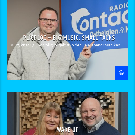
PLICPLOC – BIG MUSIC, SMALL TALKS
Kurz, knackig und völlig losgelöst in den Feierabend! Man kennt
das ja: Nach getaner Arbeit einfach mal abschalten, ... oder
vielmehr EINSCHALTEN, denn PlicPloc bringt Leben in den
müden Feierabend.
WAKE UP!